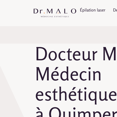
Épilation laser
D
Docteur M
Médecin
esthétiqu
à Quimpe