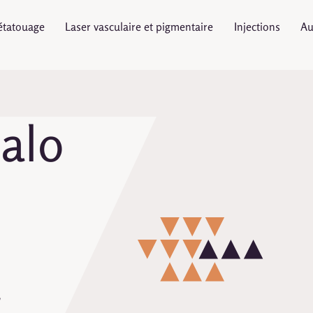
étatouage
Laser vasculaire et pigmentaire
Injections
Au
alo
e
r